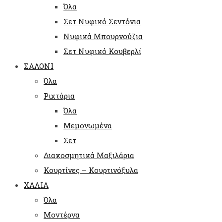
Όλα
Σετ Νυφικό Σεντόνια
Νυφικά Μπουρνούζια
Σετ Νυφικό Κουβερλί
ΣΑΛΟΝΙ
Όλα
Ριχτάρια
Όλα
Μεμονωμένα
Σετ
Διακοσμητικά Μαξιλάρια
Κουρτίνες – Κουρτινόξυλα
ΧΑΛΙΑ
Όλα
Μοντέρνα