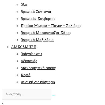
Όλα
Βρεφικά Σεντόνια
Βρεφικές Κουβέρτες
Προίκα Μωρού – Πάνες – Σαλιάρες
Βρεφικά Μπουρνούζια-Κάπες
Βρεφικά Μαξιλάρια
ΔΙΑΚΟΣΜΗΣΗ
Babyshower
Αξεσουάρ
Διακοσμητικά σκέυη
Κεριά
Φυσική Διακόσμηση
×