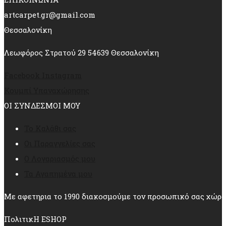
artcarpet.gr@gmail.com
Θεσσαλονίκη
Λεωφόρος Στρατού 29 54639 Θεσσαλονίκη
Facebook
Instagram
Κουμπί Υπαναχώρησης
ΟΙ ΣΥΝΔΕΣΜΟΙ ΜΟΥ
Το Καλάθι σας
Οι Παραγγελίες σας
Ο Λογαριασμός μου
Τα Αγαπημένα μου
Με αφετηρια το 1990 διακοσμούμε τον προσωπικό σας χώρο
ΠολιτικΗ ESHOP