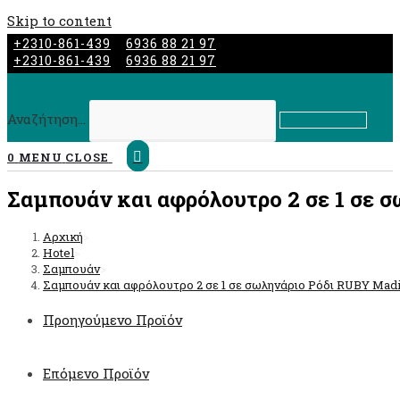
Skip to content
+2310-861-439
6936 88 21 97
+2310-861-439
6936 88 21 97
Αναζήτηση...
Submit search
0
MENU
CLOSE
Σαμπουάν και αφρόλουτρο 2 σε 1 σε 
Αρχική
>
Hotel
>
Σαμπουάν
>
Σαμπουάν και αφρόλουτρο 2 σε 1 σε σωληνάριο Ρόδι RUBY Mad
Προηγούμενο Προϊόν
Επόμενο Προϊόν