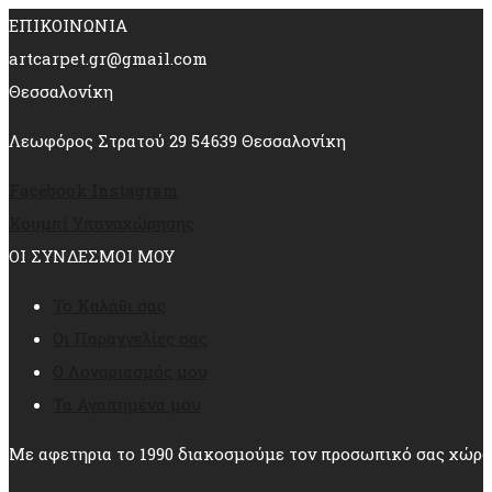
ΕΠΙΚΟΙΝΩΝΙΑ
artcarpet.gr@gmail.com
Θεσσαλονίκη
Λεωφόρος Στρατού 29 54639 Θεσσαλονίκη
Facebook
Instagram
Κουμπί Υπαναχώρησης
ΟΙ ΣΥΝΔΕΣΜΟΙ ΜΟΥ
Το Καλάθι σας
Οι Παραγγελίες σας
Ο Λογαριασμός μου
Τα Αγαπημένα μου
Με αφετηρια το 1990 διακοσμούμε τον προσωπικό σας χώρο