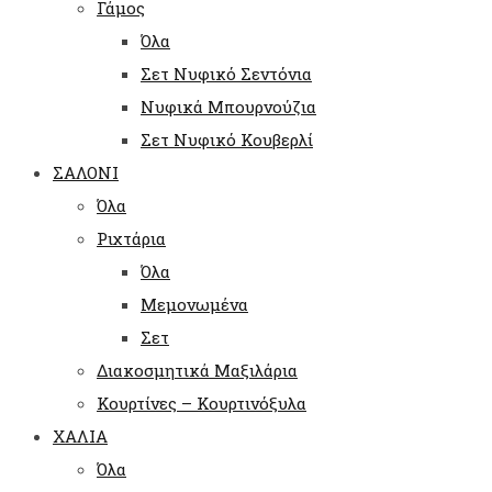
Γάμος
Όλα
Σετ Νυφικό Σεντόνια
Νυφικά Μπουρνούζια
Σετ Νυφικό Κουβερλί
ΣΑΛΟΝΙ
Όλα
Ριχτάρια
Όλα
Μεμονωμένα
Σετ
Διακοσμητικά Μαξιλάρια
Κουρτίνες – Κουρτινόξυλα
ΧΑΛΙΑ
Όλα