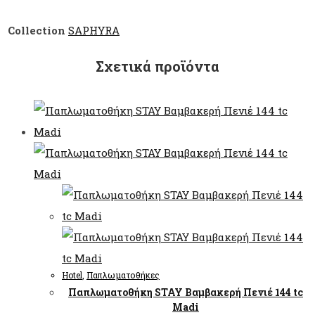
Collection
SAPHYRA
Σχετικά προϊόντα
Hotel
,
Παπλωματοθήκες
Παπλωματοθήκη STAY Βαμβακερή Πενιέ 144 tc
Madi