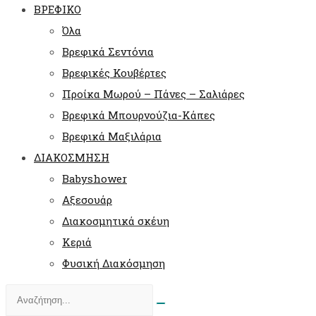
ΒΡΕΦΙΚΟ
Όλα
Βρεφικά Σεντόνια
Βρεφικές Κουβέρτες
Προίκα Μωρού – Πάνες – Σαλιάρες
Βρεφικά Μπουρνούζια-Κάπες
Βρεφικά Μαξιλάρια
ΔΙΑΚΟΣΜΗΣΗ
Babyshower
Αξεσουάρ
Διακοσμητικά σκέυη
Κεριά
Φυσική Διακόσμηση