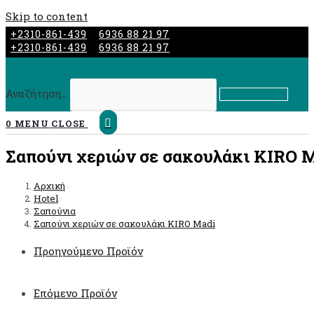
Skip to content
+2310-861-439
6936 88 21 97
+2310-861-439
6936 88 21 97
Αναζήτηση...
Submit search
0
MENU
CLOSE
Σαπούνι χεριών σε σακουλάκι KIRO 
Αρχική
>
Hotel
>
Σαπούνια
>
Σαπούνι χεριών σε σακουλάκι KIRO Madi
Προηγούμενο Προϊόν
Επόμενο Προϊόν