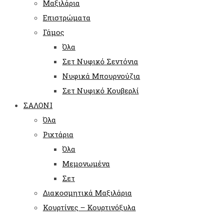
Μαξιλάρια
Επιστρώματα
Γάμος
Όλα
Σετ Νυφικό Σεντόνια
Νυφικά Μπουρνούζια
Σετ Νυφικό Κουβερλί
ΣΑΛΟΝΙ
Όλα
Ριχτάρια
Όλα
Μεμονωμένα
Σετ
Διακοσμητικά Μαξιλάρια
Κουρτίνες – Κουρτινόξυλα