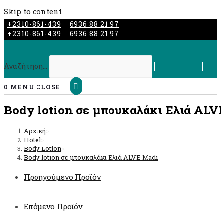
Skip to content
+2310-861-439
6936 88 21 97
+2310-861-439
6936 88 21 97
Αναζήτηση...
Submit search
0
MENU
CLOSE
Body lotion σε μπουκαλάκι Ελιά AL
Αρχική
>
Hotel
>
Body Lotion
>
Body lotion σε μπουκαλάκι Ελιά ALVE Madi
Προηγούμενο Προϊόν
Επόμενο Προϊόν