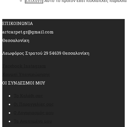
Αυτό το προϊόν έχει πολλαπλές παραλλαγ
Επιλογή
ΕΠΙΚΟΙΝΩΝΙΑ
artcarpet.gr@gmail.com
Θεσσαλονίκη
Λεωφόρος Στρατού 29 54639 Θεσσαλονίκη
Facebook
Instagram
Κουμπί Υπαναχώρησης
ΟΙ ΣΥΝΔΕΣΜΟΙ ΜΟΥ
Το Καλάθι σας
Οι Παραγγελίες σας
Ο Λογαριασμός μου
Τα Αγαπημένα μου