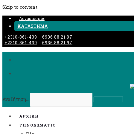
Skip to content
Λογαριασμός
ΚΑΤΑΣΤΗΜΑ
+2310-861-439
6936 88 21 97
+2310-861-439
6936 88 21 97
Αναζήτηση...
Submit search
ΑΡΧΙΚΉ
ΥΠΝΟΔΩΜΑΤΙΟ
Όλα