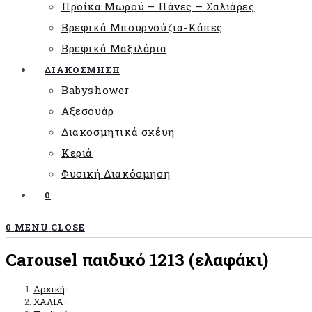
Προίκα Μωρού – Πάνες – Σαλιάρες
Βρεφικά Μπουρνούζια-Κάπες
Βρεφικά Μαξιλάρια
ΔΙΑΚΟΣΜΗΣΗ
Babyshower
Αξεσουάρ
Διακοσμητικά σκέυη
Κεριά
Φυσική Διακόσμηση
0
0
MENU
CLOSE
Carousel παιδικό 1213 (ελαφάκι)
Αρχική
>
ΧΑΛΙΑ
>