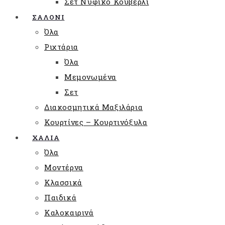
Σετ Νυφικό Κουβερλί
ΣΑΛΟΝΙ
Όλα
Ριχτάρια
Όλα
Μεμονωμένα
Σετ
Διακοσμητικά Μαξιλάρια
Κουρτίνες – Κουρτινόξυλα
ΧΑΛΙΑ
Όλα
Μοντέρνα
Κλασσικά
Παιδικά
Καλοκαιρινά